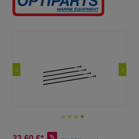
33,60 €*
%