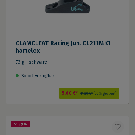
CLAMCLEAT Racing Jun. CL211MK1
hartelox
73 g | schwarz
Sofort verfügbar
5,60 €*
11,20 €*
(50% gespart)
51.99
%