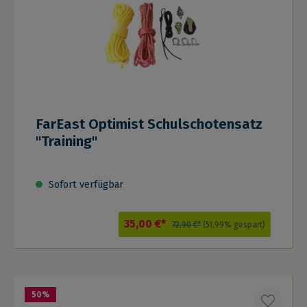
FarEast Optimist Schulschotensatz
"Training"
Sofort verfügbar
35,00 €*
72,90 €*
(51.99% gespart)
50
%