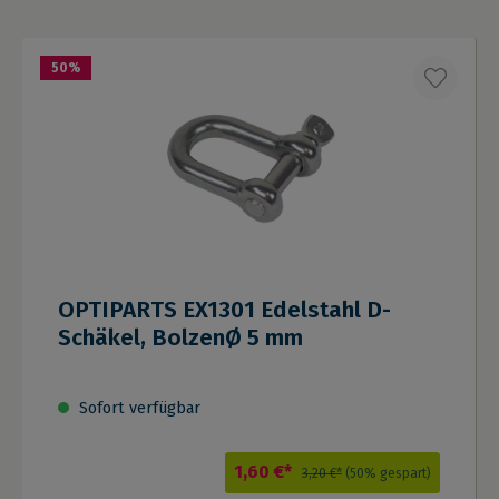
50
%
OPTIPARTS EX1301 Edelstahl D-
Schäkel, BolzenØ 5 mm
Sofort verfügbar
1,60 €*
3,20 €*
(50% gespart)