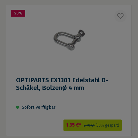
50
%
OPTIPARTS EX1301 Edelstahl D-
Schäkel, BolzenØ 4 mm
Sofort verfügbar
1,35 €*
2,70 €*
(50% gespart)