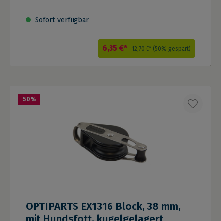
Sofort verfügbar
6,35 €*
12,70 €*
(50% gespart)
50
%
OPTIPARTS EX1316 Block, 38 mm,
mit Hundsfott, kugelgelagert