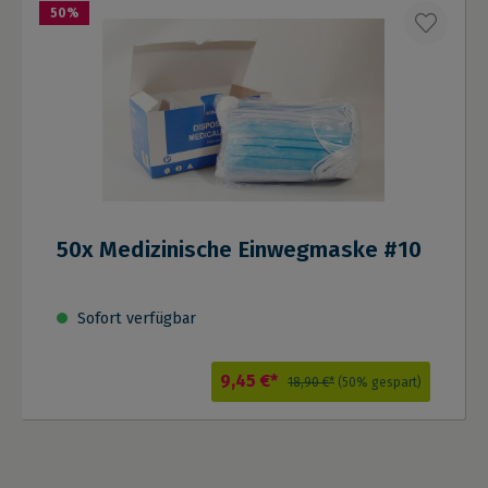
50
%
50x Medizinische Einwegmaske #10
Sofort verfügbar
9,45 €*
18,90 €*
(50% gespart)