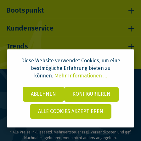
Bootspunkt
Kundenservice
Trends
Diese Website verwendet Cookies, um eine
bestmögliche Erfahrung bieten zu
können.
Mehr Informationen ...
ABLEHNEN
KONFIGURIEREN
ALLE COOKIES AKZEPTIEREN
© 2026 Bootspunkt | DITOMA GmbH | Design & Code:
VI BRAND
* Alle Preise inkl. gesetzl. Mehrwertsteuer zzgl.
Versandkosten
und ggf.
Nachnahmegebühren, wenn nicht anders angegeben.