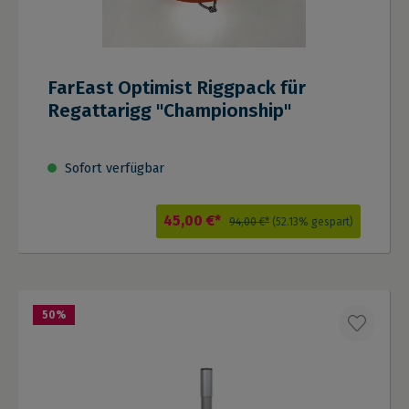
FarEast Optimist Riggpack für
Regattarigg "Championship"
Sofort verfügbar
45,00 €*
94,00 €*
(52.13% gespart)
50
%