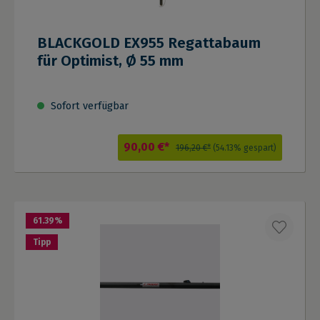
BLACKGOLD EX955 Regattabaum
für Optimist, Ø 55 mm
Sofort verfügbar
90,00 €*
196,20 €*
(54.13% gespart)
61.39
%
Tipp