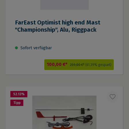
FarEast Optimist high end Mast
"Championship", Alu, Riggpack
Sofort verfügbar
100,00 €*
259,00 €*
(61.39% gespart)
52.13
%
Tipp