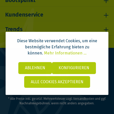
Bootspunkt
Kundenservice
Trends
Diese Website verwendet Cookies, um eine
bestmögliche Erfahrung bieten zu
können.
Mehr Informationen ...
ABLEHNEN
KONFIGURIEREN
ALLE COOKIES AKZEPTIEREN
© 2026 Bootspunkt | DITOMA GmbH | Design & Code:
VI BRAND
* Alle Preise inkl. gesetzl. Mehrwertsteuer zzgl.
Versandkosten
und ggf.
Nachnahmegebühren, wenn nicht anders angegeben.