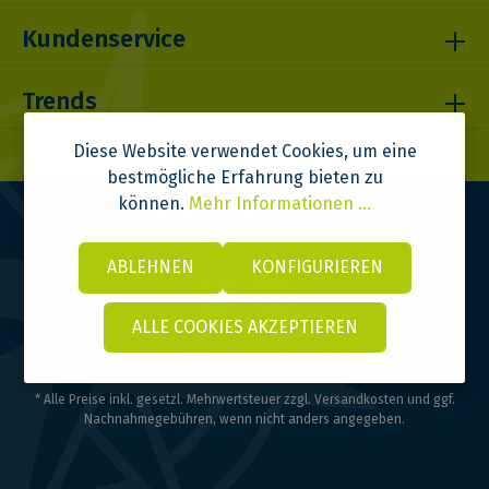
Kundenservice
Trends
Diese Website verwendet Cookies, um eine
bestmögliche Erfahrung bieten zu
können.
Mehr Informationen ...
ABLEHNEN
KONFIGURIEREN
ALLE COOKIES AKZEPTIEREN
© 2026 Bootspunkt | DITOMA GmbH | Design & Code:
VI BRAND
* Alle Preise inkl. gesetzl. Mehrwertsteuer zzgl.
Versandkosten
und ggf.
Nachnahmegebühren, wenn nicht anders angegeben.