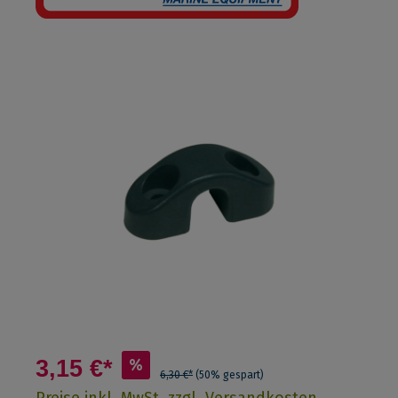
3,15 €*
%
6,30 €*
(50% gespart)
Preise inkl. MwSt. zzgl. Versandkosten