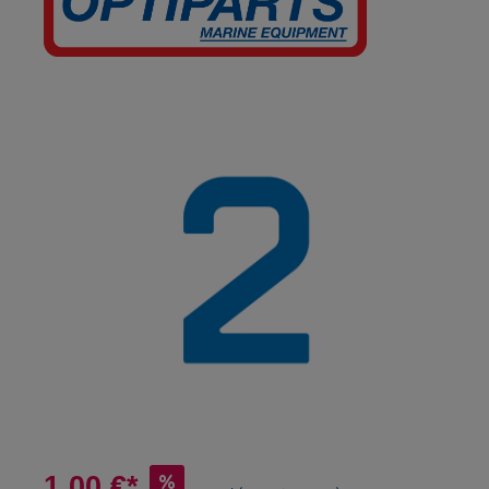
1,00 €*
%