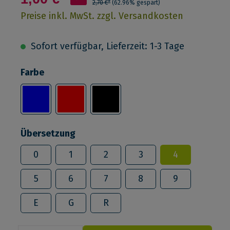
2,70 €*
(62.96% gespart)
Preise inkl. MwSt. zzgl. Versandkosten
Sofort verfügbar, Lieferzeit: 1-3 Tage
Farbe
Übersetzung
0
1
2
3
4
5
6
7
8
9
E
G
R