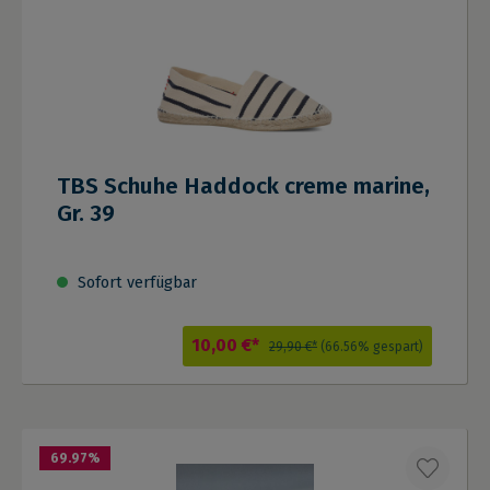
TBS Schuhe Haddock creme marine,
Gr. 39
Sofort verfügbar
10,00 €*
29,90 €*
(66.56% gespart)
69.97
%