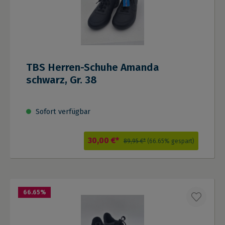
TBS Herren-Schuhe Amanda
schwarz, Gr. 38
Sofort verfügbar
30,00 €*
89,95 €*
(66.65% gespart)
66.65
%