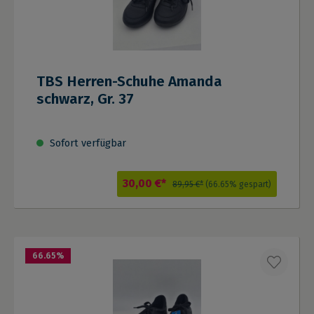
TBS Herren-Schuhe Amanda
schwarz, Gr. 37
Sofort verfügbar
30,00 €*
89,95 €*
(66.65% gespart)
66.65
%