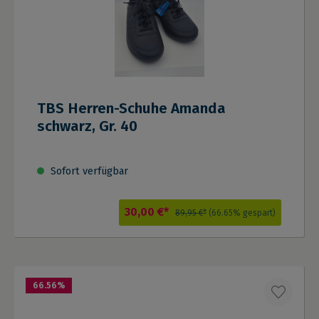
TBS Herren-Schuhe Amanda
schwarz, Gr. 40
Sofort verfügbar
30,00 €*
89,95 €*
(66.65% gespart)
66.56
%