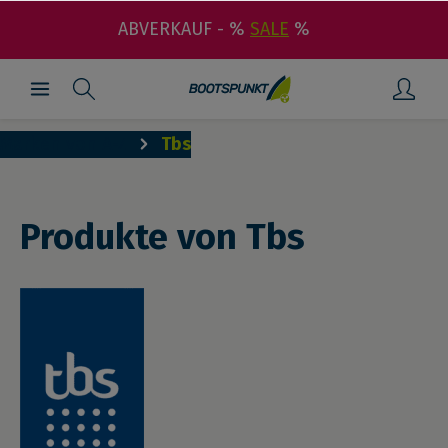
ABVERKAUF - %
SALE
%
Marken von A-Z
Tbs
Produkte von Tbs