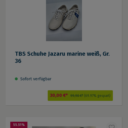
TBS Schuhe Jazaru marine weiß, Gr.
36
Sofort verfügbar
30,00 €*
99,90 €*
(69.97% gespart)
55.51
%