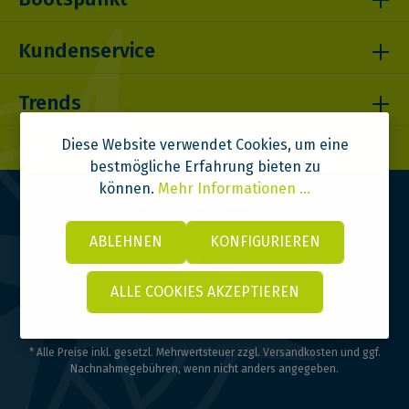
Kundenservice
Trends
Diese Website verwendet Cookies, um eine
bestmögliche Erfahrung bieten zu
können.
Mehr Informationen ...
ABLEHNEN
KONFIGURIEREN
ALLE COOKIES AKZEPTIEREN
© 2026 Bootspunkt | DITOMA GmbH | Design & Code:
VI BRAND
* Alle Preise inkl. gesetzl. Mehrwertsteuer zzgl.
Versandkosten
und ggf.
Nachnahmegebühren, wenn nicht anders angegeben.