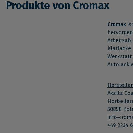
Produkte von Cromax
Cromax
is
hervorgega
Arbeitsab
Klarlacke 
Werkstatt 
Autolacki
Hersteller
Axalta Co
Horbeller
50858 Köl
info-cro
+49 2234 