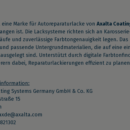
t eine Marke für Autoreparaturlacke von
Axalta Coati
ngen ist. Die Lacksysteme richten sich an Karosserie-
läufe und zuverlässige Farbtongenauigkeit legen. Da
und passende Untergrundmaterialien, die auf eine ein
ausgelegt sind. Unterstützt durch digitale Farbtonfind
erern dabei, Reparaturlackierungen effizient zu plan
information:
ating Systems Germany GmbH & Co. KG
straße 15
n
maxde@axalta.com
6821302