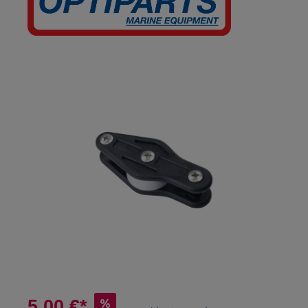
5,00 €*
%