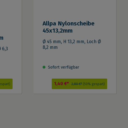
Allpa Nylonscheibe
45x13,2mm
mm
Ø 45 mm, H 13,2 mm, Loch Ø
8,2 mm
 6,3
Sofort verfügbar
1,40 €*
espart)
2,80 €*
(50% gespart)