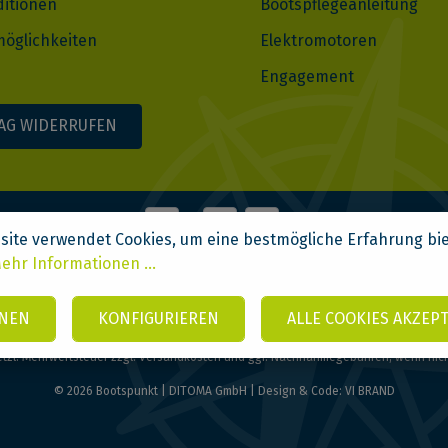
ditionen
Bootspflegeanleitung
öglichkeiten
Elektromotoren
Engagement
AG WIDERRUFEN
site verwendet Cookies, um eine bestmögliche Erfahrung bi
ehr Informationen ...
NEN
KONFIGURIEREN
ALLE COOKIES AKZEP
setzl. Mehrwertsteuer zzgl.
Versandkosten
und ggf. Nachnahmegebühren, wenn nic
© 2026 Bootspunkt | DITOMA GmbH | Design & Code:
VI BRAND