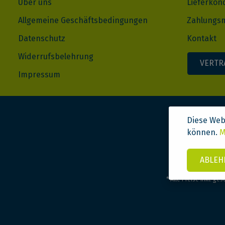
Über uns
Lieferkon
Allgemeine Geschäftsbedingungen
Zahlungsm
Datenschutz
Kontakt
Widerrufsbelehrung
VERTR
Impressum
Diese Web
können.
M
ABLEH
* Alle Preise inkl. ge