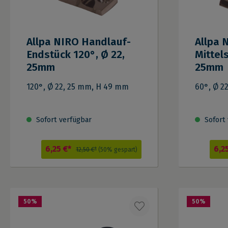
Allpa NIRO Handlauf-
Allpa 
Endstück 120°, Ø 22,
Mittel
25mm
25mm
120°, Ø 22, 25 mm, H 49 mm
60°, Ø 2
Sofort verfügbar
Sofort 
6,25 €*
6,2
12,50 €*
(50% gespart)
50
%
50
%