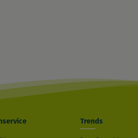
service
Trends