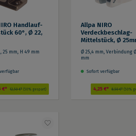
NIRO Handlauf-
Allpa NIRO
stück 60°, Ø 22,
Verdeckbeschlag-
Mittelstück, Ø 25
2, 25 mm, H 49 mm
Ø 25,4 mm, Verbindung Ø
mm
verfügbar
Sofort verfügbar
5 €*
4,25 €*
12,50 €*
(50% gespart)
8,50 €*
(50% g