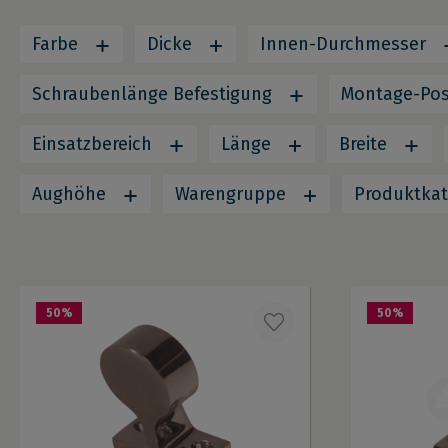
Farbe
Dicke
Innen-Durchmesser
Schraubenlänge Befestigung
Montage-Pos
Einsatzbereich
Länge
Breite
Aughöhe
Warengruppe
Produktka
50
%
50
%