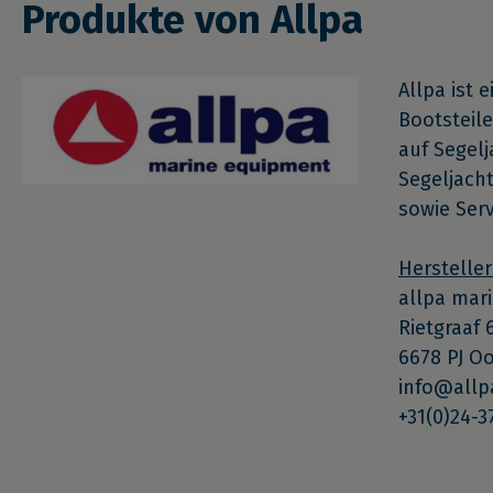
Produkte von Allpa
Allpa ist 
Bootsteile
auf Segelj
Segeljacht
sowie Ser
Hersteller
allpa mar
Rietgraaf 
6678 PJ O
info@allp
+31(0)24-3