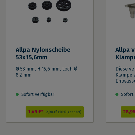
Allpa Nylonscheibe
Allpa 
53x15,6mm
Klamp
Ø 53 mm, H 15,6 mm, Loch Ø
Diese ve
8,2 mm
Klampe v
Entwäss
Geeignet
Wassersp
Sofort verfügbar
Sofort 
versenk
Bewegun
und ang
1,45 €*
28,9
2,90 €*
(50% gespart)