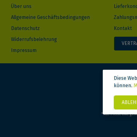
Über uns
Lieferkon
Allgemeine Geschäftsbedingungen
Zahlungsm
Datenschutz
Kontakt
Widerrufsbelehrung
VERTR
Impressum
Diese Web
können.
M
ABLEH
* Alle Preise inkl. ge