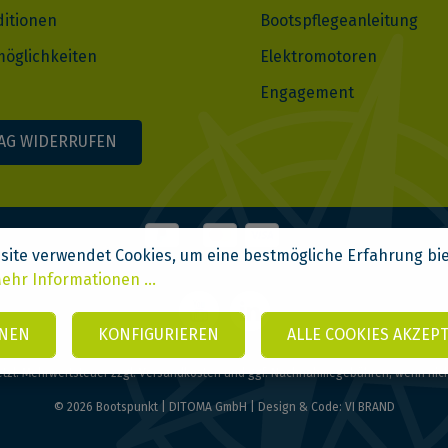
ditionen
Bootspflegeanleitung
öglichkeiten
Elektromotoren
Engagement
AG WIDERRUFEN
site verwendet Cookies, um eine bestmögliche Erfahrung bi
ehr Informationen ...
NEN
KONFIGURIEREN
ALLE COOKIES AKZEP
setzl. Mehrwertsteuer zzgl.
Versandkosten
und ggf. Nachnahmegebühren, wenn nic
© 2026 Bootspunkt | DITOMA GmbH | Design & Code:
VI BRAND