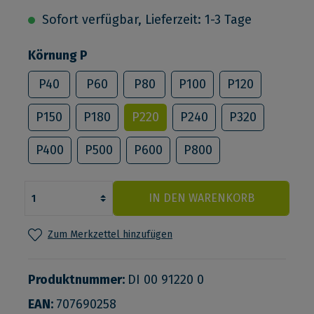
Sofort verfügbar, Lieferzeit: 1-3 Tage
Körnung P
P40
P60
P80
P100
P120
P150
P180
P220
P240
P320
P400
P500
P600
P800
IN DEN WARENKORB
Zum Merkzettel hinzufügen
Produktnummer:
DI 00 91220 0
EAN:
707690258