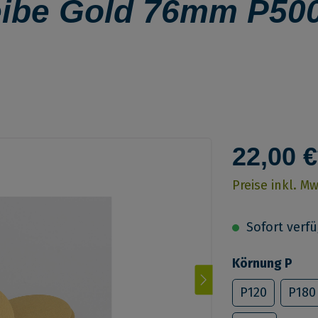
eibe Gold 76mm P50
22,00 €
Preise inkl. M
Sofort verfüg
Körnung P
P120
P180