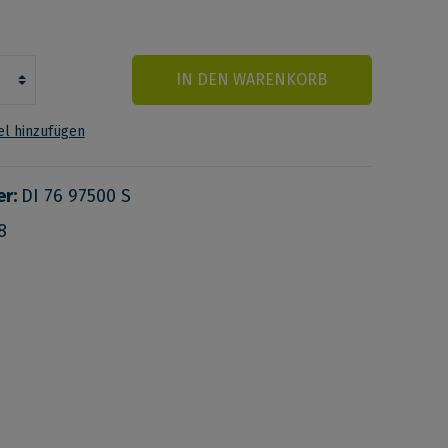
IN DEN WARENKORB
l hinzufügen
er:
DI 76 97500 S
8