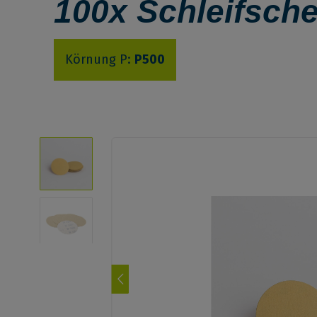
100x Schleifsch
Körnung P:
P500