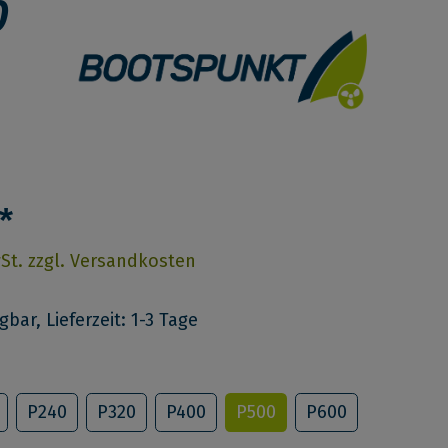
0
*
wSt. zzgl. Versandkosten
bar, Lieferzeit: 1-3 Tage
P240
P320
P400
P500
P600