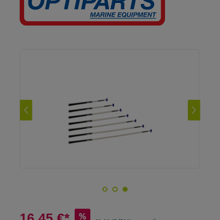
16,45 €*
%