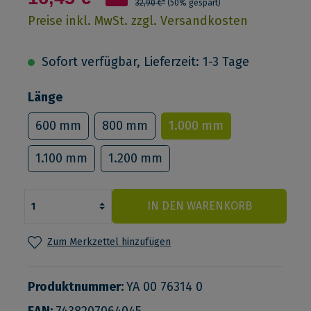
32,90 €*
(50% gespart)
Preise inkl. MwSt. zzgl. Versandkosten
Sofort verfügbar, Lieferzeit: 1-3 Tage
Länge
600 mm
800 mm
1.000 mm
1.100 mm
1.200 mm
IN DEN WARENKORB
Zum Merkzettel hinzufügen
Produktnummer:
YA 00 76314 0
EAN:
7438207064045