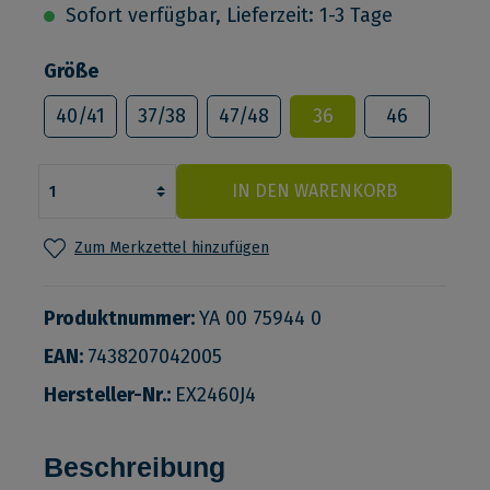
Sofort verfügbar, Lieferzeit: 1-3 Tage
Größe
40/41
37/38
47/48
36
46
IN DEN WARENKORB
Zum Merkzettel hinzufügen
Produktnummer:
YA 00 75944 0
EAN:
7438207042005
Hersteller-Nr.:
EX2460J4
Beschreibung