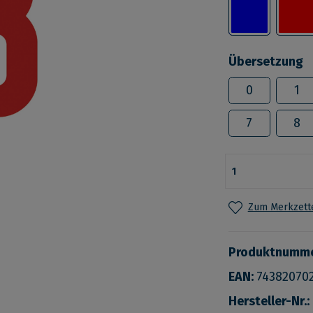
Übersetzung
0
1
7
8
Zum Merkzette
Produktnumm
EAN:
74382070
Hersteller-Nr.: