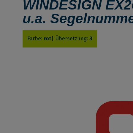
WINDESIGN EX20
u.a. Segelnumme
Farbe:
rot
| Übersetzung:
3