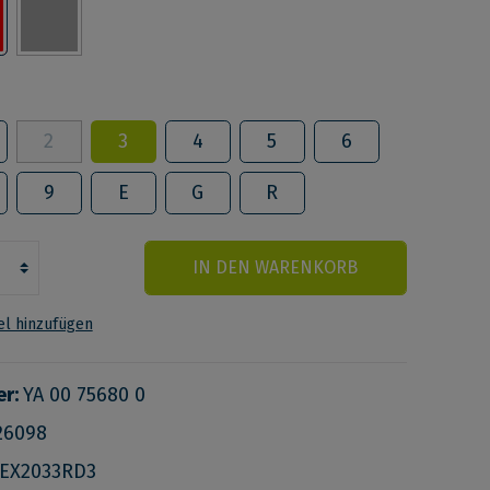
2
3
4
5
6
9
E
G
R
IN DEN WARENKORB
l hinzufügen
er:
YA 00 75680 0
26098
EX2033RD3