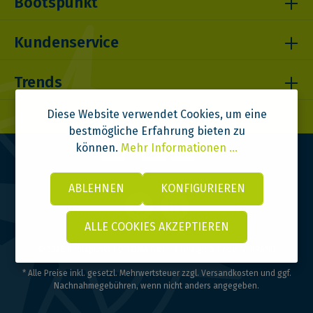
Bootspunkt
Kundenservice
Trends
Diese Website verwendet Cookies, um eine
bestmögliche Erfahrung bieten zu
können.
Mehr Informationen ...
ABLEHNEN
KONFIGURIEREN
ALLE COOKIES AKZEPTIEREN
© 2026 Bootspunkt | DITOMA GmbH | Design & Code:
VI BRAND
* Alle Preise inkl. gesetzl. Mehrwertsteuer zzgl.
Versandkosten
und ggf.
Nachnahmegebühren, wenn nicht anders angegeben.