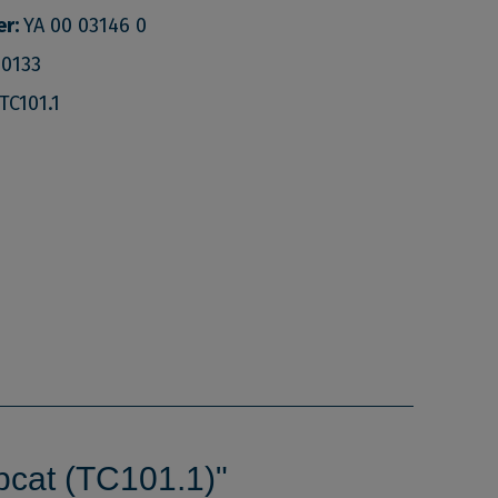
er:
YA 00 03146 0
00133
TC101.1
pcat (TC101.1)"