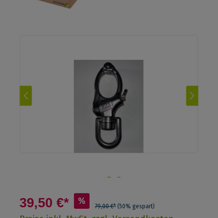
39,50 €*
%
79,00 €*
(50% gespart)