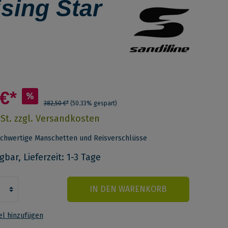
sing Star
€*
%
382,50 €*
(50.33% gespart)
wSt. zzgl. Versandkosten
chwertige Manschetten und Reisverschlüsse
bar, Lieferzeit: 1-3 Tage
IN DEN WARENKORB
l hinzufügen