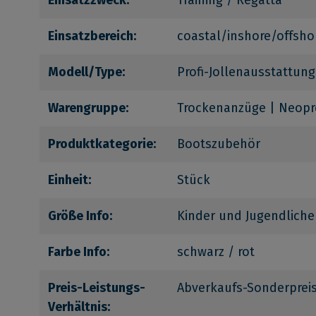
Einsatzzweck:
Training / Regatta
Einsatzbereich:
coastal/inshore/offsho
Modell/Type:
Profi-Jollenausstattung
Warengruppe:
Trockenanzüge | Neop
Produktkategorie:
Bootszubehör
Einheit:
Stück
Größe Info:
Kinder und Jugendliche
Farbe Info:
schwarz / rot
Preis-Leistungs-
Abverkaufs-Sonderprei
Verhältnis: