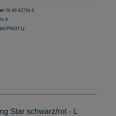
er:
YA 00 62724 0
24 0
JAOP0031 LJ
g Star schwarz/rot - L