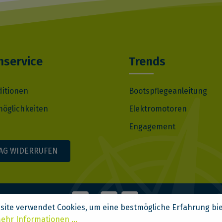
service
Trends
ditionen
Bootspflegeanleitung
öglichkeiten
Elektromotoren
Engagement
AG WIDERRUFEN
site verwendet Cookies, um eine bestmögliche Erfahrung bi
ehr Informationen ...