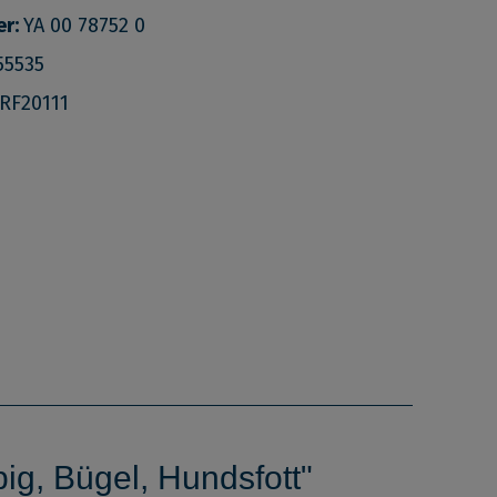
er:
YA 00 78752 0
55535
RF20111
g, Bügel, Hundsfott"