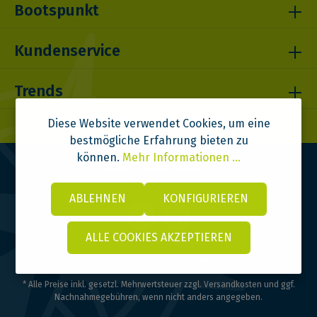
Bootspunkt
Kundenservice
Trends
Diese Website verwendet Cookies, um eine
bestmögliche Erfahrung bieten zu
können.
Mehr Informationen ...
ABLEHNEN
KONFIGURIEREN
ALLE COOKIES AKZEPTIEREN
© 2026 Bootspunkt | DITOMA GmbH | Design & Code:
VI BRAND
* Alle Preise inkl. gesetzl. Mehrwertsteuer zzgl.
Versandkosten
und ggf.
Nachnahmegebühren, wenn nicht anders angegeben.