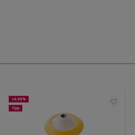
46.98
%
Tipp