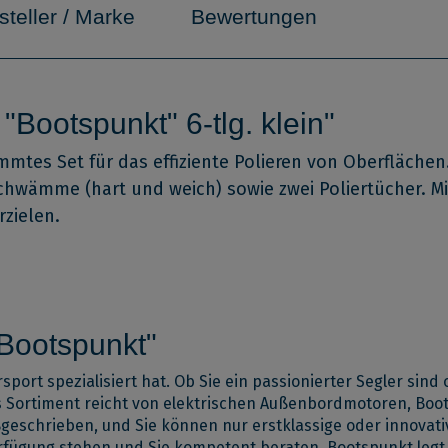
steller / Marke
Bewertungen
"Bootspunkt" 6-tlg. klein"
mmtes Set für das effiziente Polieren von Oberflächen.
ierschwämme (hart und weich) sowie zwei Poliertücher.
rzielen.
"Bootspunkt"
port spezialisiert hat. Ob Sie ein passionierter Segler sin
as Sortiment reicht von elektrischen Außenbordmotoren, Boo
ßgeschrieben, und Sie können nur erstklassige oder innovat
erfügung stehen und Sie kompetent beraten. Bootspunkt legt