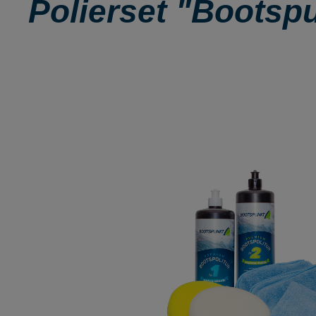
Polierset "Bootspun