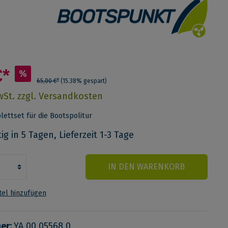
€*
%
65,00 €*
(15.38% gespart)
MwSt. zzgl. Versandkosten
ettset für die Bootspolitur
g in 5 Tagen, Lieferzeit 1-3 Tage
IN DEN WARENKORB
el hinzufügen
er:
YA 00 05568 0