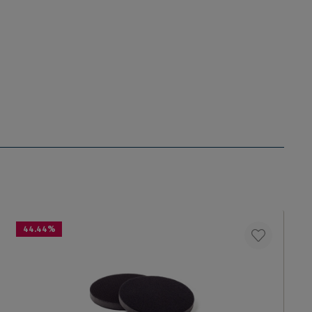
44.44
%