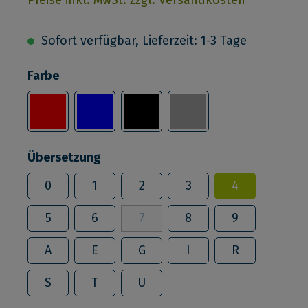
Sofort verfügbar, Lieferzeit: 1-3 Tage
Farbe
Übersetzung
0
1
2
3
4
5
6
7
8
9
A
E
G
I
R
S
T
U