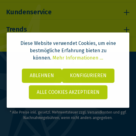
Kundenservice
Trends
Diese Website verwendet Cookies, um eine
bestmögliche Erfahrung bieten zu
können.
Mehr Informationen ...
ABLEHNEN
KONFIGURIEREN
ALLE COOKIES AKZEPTIEREN
© 2026 Bootspunkt | DITOMA GmbH | Design & Code:
VI BRAND
* Alle Preise inkl. gesetzl. Mehrwertsteuer zzgl.
Versandkosten
und ggf.
Nachnahmegebühren, wenn nicht anders angegeben.