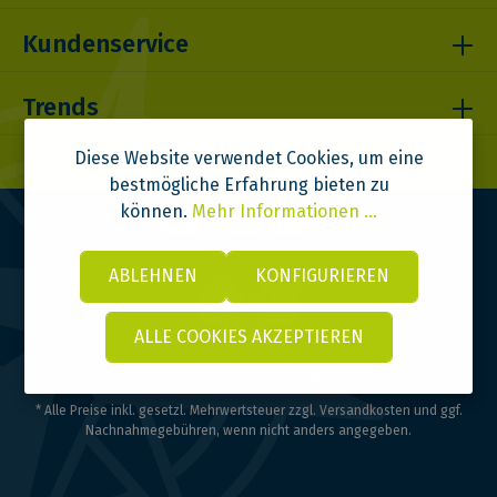
Kundenservice
Trends
Diese Website verwendet Cookies, um eine
bestmögliche Erfahrung bieten zu
können.
Mehr Informationen ...
ABLEHNEN
KONFIGURIEREN
ALLE COOKIES AKZEPTIEREN
© 2026 Bootspunkt | DITOMA GmbH | Design & Code:
VI BRAND
* Alle Preise inkl. gesetzl. Mehrwertsteuer zzgl.
Versandkosten
und ggf.
Nachnahmegebühren, wenn nicht anders angegeben.