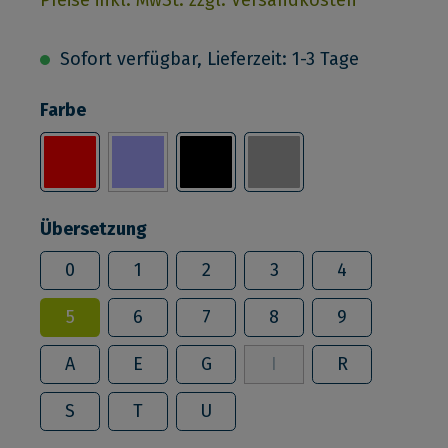
Sofort verfügbar, Lieferzeit: 1-3 Tage
Farbe
Übersetzung
0
1
2
3
4
5
6
7
8
9
A
E
G
I
R
S
T
U