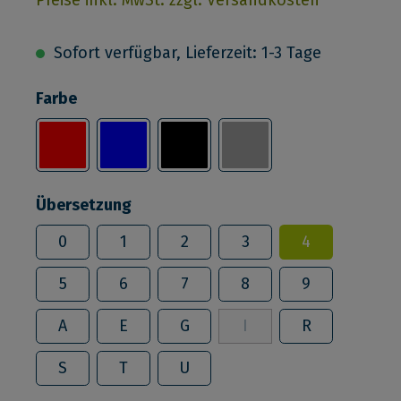
Sofort verfügbar, Lieferzeit: 1-3 Tage
Farbe
Übersetzung
0
1
2
3
4
5
6
7
8
9
A
E
G
I
R
S
T
U