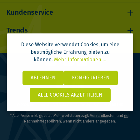
Kundenservice
Trends
Diese Website verwendet Cookies, um eine
bestmögliche Erfahrung bieten zu
können.
Mehr Informationen ...
ABLEHNEN
KONFIGURIEREN
ALLE COOKIES AKZEPTIEREN
© 2026 Bootspunkt | DITOMA GmbH | Design & Code:
VI BRAND
* Alle Preise inkl. gesetzl. Mehrwertsteuer zzgl.
Versandkosten
und ggf.
Nachnahmegebühren, wenn nicht anders angegeben.