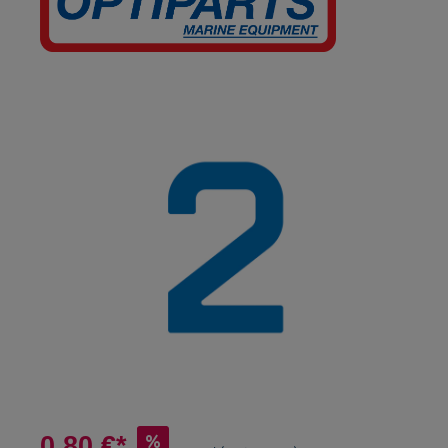
0,80 €*
%