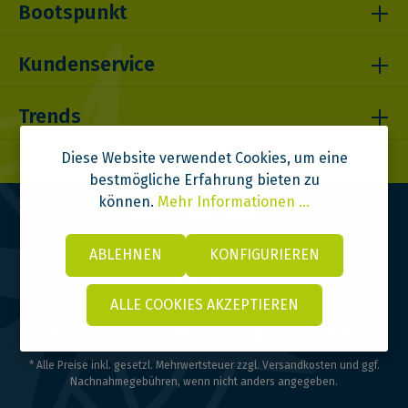
Bootspunkt
Kundenservice
Trends
Diese Website verwendet Cookies, um eine
bestmögliche Erfahrung bieten zu
können.
Mehr Informationen ...
ABLEHNEN
KONFIGURIEREN
ALLE COOKIES AKZEPTIEREN
© 2026 Bootspunkt | DITOMA GmbH | Design & Code:
VI BRAND
* Alle Preise inkl. gesetzl. Mehrwertsteuer zzgl.
Versandkosten
und ggf.
Nachnahmegebühren, wenn nicht anders angegeben.