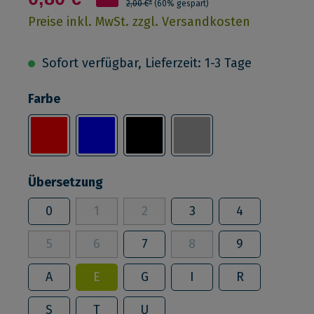
2,00 €*
(60% gespart)
Preise inkl. MwSt. zzgl. Versandkosten
Sofort verfügbar, Lieferzeit: 1-3 Tage
Farbe
Übersetzung
0
1
2
3
4
5
6
7
8
9
A
E
G
I
R
S
T
U