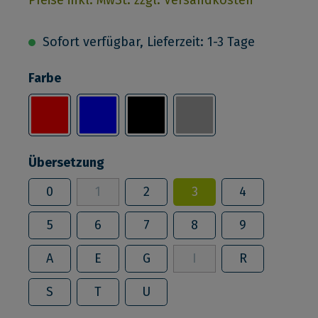
Sofort verfügbar, Lieferzeit: 1-3 Tage
Farbe
Übersetzung
0
1
2
3
4
5
6
7
8
9
A
E
G
I
R
S
T
U