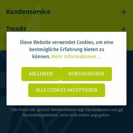
Kundenservice
Trends
Diese Website verwendet Cookies, um eine
bestmögliche Erfahrung bieten zu
können.
Mehr Informationen ...
ABLEHNEN
KONFIGURIEREN
ALLE COOKIES AKZEPTIEREN
© 2026 Bootspunkt | DITOMA GmbH | Design & Code:
VI BRAND
* Alle Preise inkl. gesetzl. Mehrwertsteuer zzgl.
Versandkosten
und ggf.
Nachnahmegebühren, wenn nicht anders angegeben.