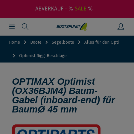
ABVERKAUF - %
SALE
%
Home
Boote
Segelboote
Alles für den Opti
Optimist Rigg-Beschläge
OPTIMAX Optimist
(OX36BJM4) Baum-
Gabel (inboard-end) für
BaumØ 45 mm