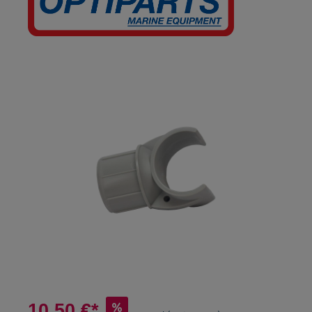
10,50 €*
%