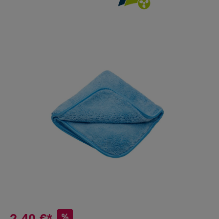
2,40 €*
%