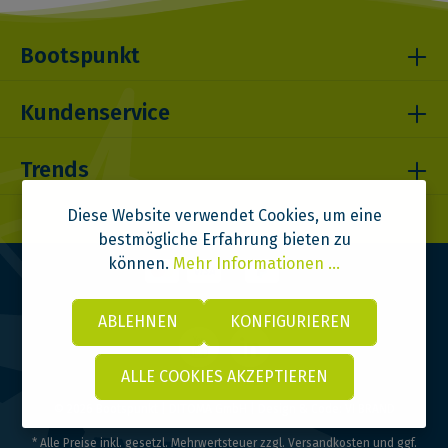
Bootspunkt
Kundenservice
Trends
Diese Website verwendet Cookies, um eine
bestmögliche Erfahrung bieten zu
können.
Mehr Informationen ...
ABLEHNEN
KONFIGURIEREN
ALLE COOKIES AKZEPTIEREN
© 2026 Bootspunkt | DITOMA GmbH | Design & Code:
VI BRAND
* Alle Preise inkl. gesetzl. Mehrwertsteuer zzgl.
Versandkosten
und ggf.