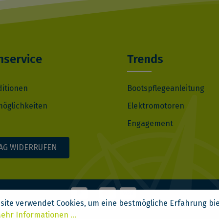
service
Trends
ditionen
Bootspflegeanleitung
öglichkeiten
Elektromotoren
Engagement
AG WIDERRUFEN
site verwendet Cookies, um eine bestmögliche Erfahrung bi
ehr Informationen ...