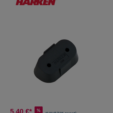
5,40 €*
%