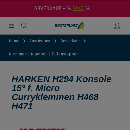
ABVERKAUF - %
SALE
%
Home
Ausrüstung
Beschläge
Klemmen | Klampen | Fallenstopper
HARKEN H294 Konsole
15° f. Micro
Curryklemmen H468
H471