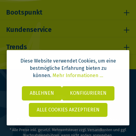
Bootspunkt
Kundenservice
Trends
Diese Website verwendet Cookies, um eine
bestmögliche Erfahrung bieten zu
können.
Mehr Informationen ...
ABLEHNEN
KONFIGURIEREN
ALLE COOKIES AKZEPTIEREN
© 2026 Bootspunkt | DITOMA GmbH | Design & Code:
VI BRAND
* Alle Preise inkl. gesetzl. Mehrwertsteuer zzgl.
Versandkosten
und ggf.
Nachnahmegebühren, wenn nicht anders angegeben.