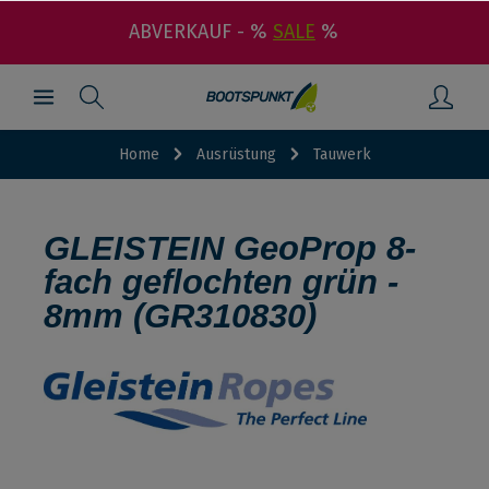
ABVERKAUF - %
SALE
%
Home
Ausrüstung
Tauwerk
GLEISTEIN GeoProp 8-
fach geflochten grün -
8mm (GR310830)