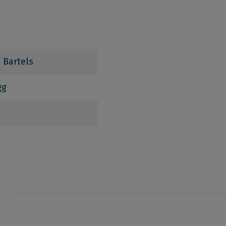
e Bartels
gg