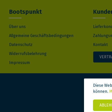
Bootspunkt
Kunden
Über uns
Lieferkon
Allgemeine Geschäftsbedingungen
Zahlungsm
Datenschutz
Kontakt
Widerrufsbelehrung
VERTR
Impressum
Diese Web
können.
M
ABLEH