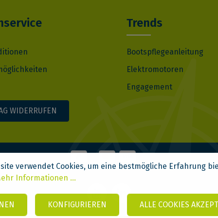
service
Trends
ditionen
Bootspflegeanleitung
öglichkeiten
Elektromotoren
Engagement
AG WIDERRUFEN
site verwendet Cookies, um eine bestmögliche Erfahrung bi
ehr Informationen ...
NEN
KONFIGURIEREN
ALLE COOKIES AKZEP