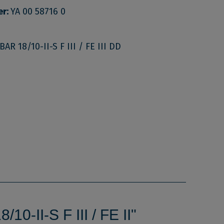
er:
YA 00 58716 0
BAR 18/10-II-S F III / FE III DD
0-II-S F III / FE II"