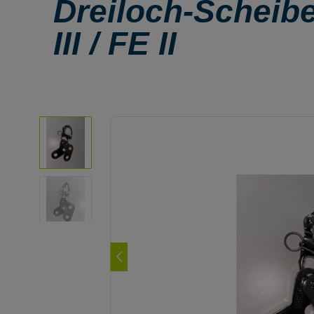
Dreiloch-Scheibe
III / FE II