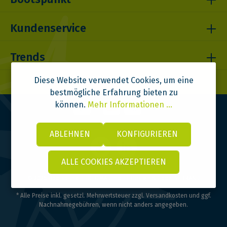
Kundenservice
Trends
Diese Website verwendet Cookies, um eine
bestmögliche Erfahrung bieten zu
können.
Mehr Informationen ...
ABLEHNEN
KONFIGURIEREN
ALLE COOKIES AKZEPTIEREN
© 2026 Bootspunkt | DITOMA GmbH | Design & Code:
VI BRAND
* Alle Preise inkl. gesetzl. Mehrwertsteuer zzgl.
Versandkosten
und ggf.
Nachnahmegebühren, wenn nicht anders angegeben.