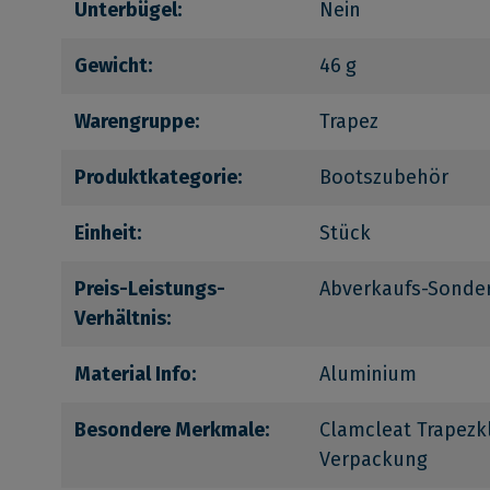
Unterbügel:
Nein
Gewicht:
46 g
Warengruppe:
Trapez
Produktkategorie:
Bootszubehör
Einheit:
Stück
Preis-Leistungs-
Abverkaufs-Sonder
Verhältnis:
Material Info:
Aluminium
Besondere Merkmale:
Clamcleat Trapez
Verpackung