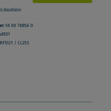
l hinzufügen
er:
YA 00 78856 0
48551
RF5121 / CL253