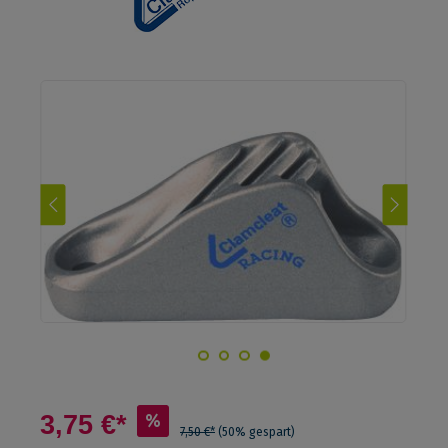
3,75 €*
%
7,50 €*
(50% gespart)