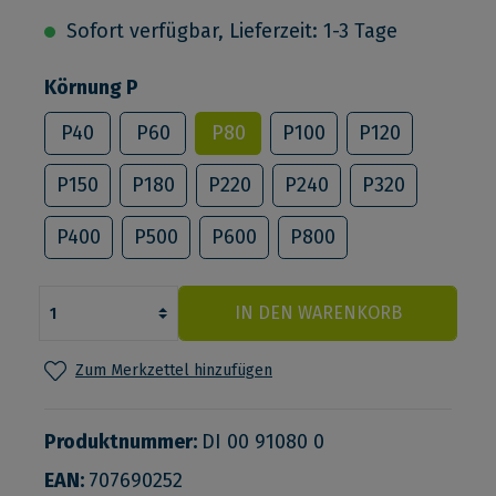
Sofort verfügbar, Lieferzeit: 1-3 Tage
Körnung P
P40
P60
P80
P100
P120
P150
P180
P220
P240
P320
P400
P500
P600
P800
IN DEN WARENKORB
Zum Merkzettel hinzufügen
Produktnummer:
DI 00 91080 0
EAN:
707690252