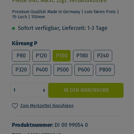
Preise inkl. MwSt. zzgl. Versandkosten
Premium Qualität Made in Germany | zum fairen Preis |
15-Loch | 150mm
Sofort verfügbar, Lieferzeit: 1-3 Tage
Körnung P
P80
P120
P150
P180
P240
P320
P400
P500
P600
P800
IN DEN WARENKORB
Zum Merkzettel hinzufügen
Produktnummer:
DI 00 99054 0